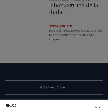
labor sagrada de la
duda
STEFANI RUPER
Para Weil, la duda no era lo contrario de la
fe. Era la postura más fiel que podía
imaginar.
INFORMACIÓN
REVISTA