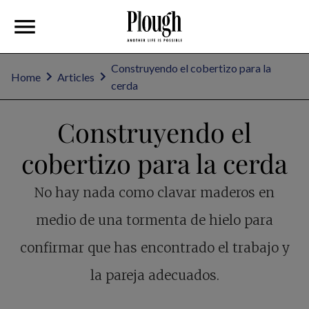
Construyendo el cobertizo para la
Home
Articles
cerda
Construyendo el
cobertizo para la cerda
No hay nada como clavar maderos en
medio de una tormenta de hielo para
confirmar que has encontrado el trabajo y
la pareja adecuados.