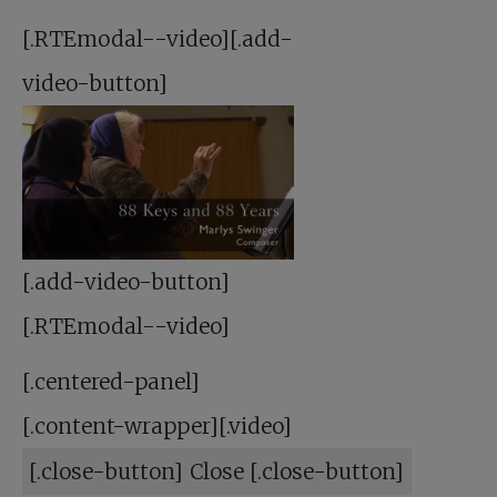
[.RTEmodal--video][.add-
video-button]
[.add-video-button]
[.RTEmodal--video]
[.centered-panel]
[.content-wrapper][.video]
[.close-button] Close [.close-button]