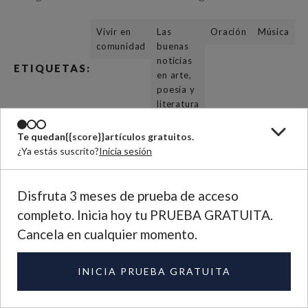
Vivir en
Las
Oración
Música
comunidad
buenas
noticias
ETIQUETAS:
en arte,
poesía y
literatura
Te quedan
{{score}}
artículos gratuitos.
¿Ya estás suscrito?
Inicia sesión
Suscríbete a nuestro correo de
novedades
Manténte al tanto de los artículos que publicamos cada quincena.
Disfruta 3 meses de prueba de acceso
completo. Inicia hoy tu PRUEBA GRATUITA.
Cancela en cualquier momento.
INICIA PRUEBA GRATUITA