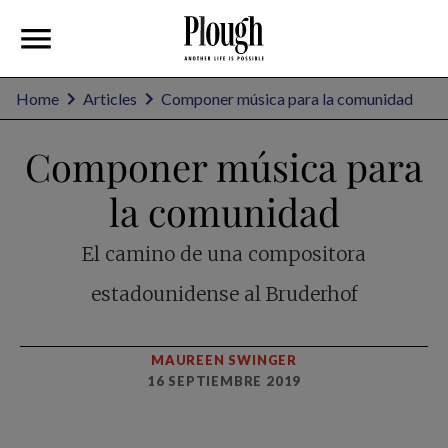
Home
Articles
Componer música para la comunidad
Componer música para
la comunidad
El camino de una compositora
estadounidense al Bruderhof
MAUREEN SWINGER
16 SEPTIEMBRE 2019