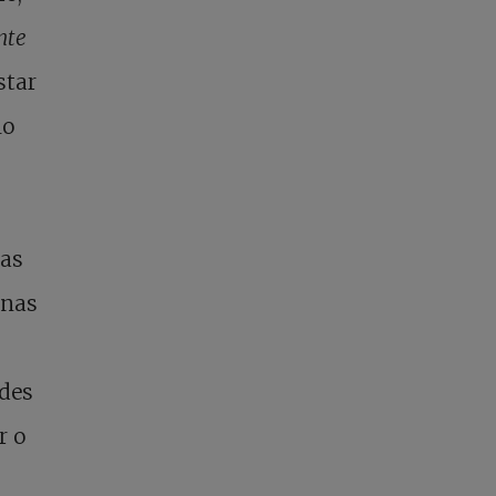
nte
star
lo
ras
unas
ades
r o