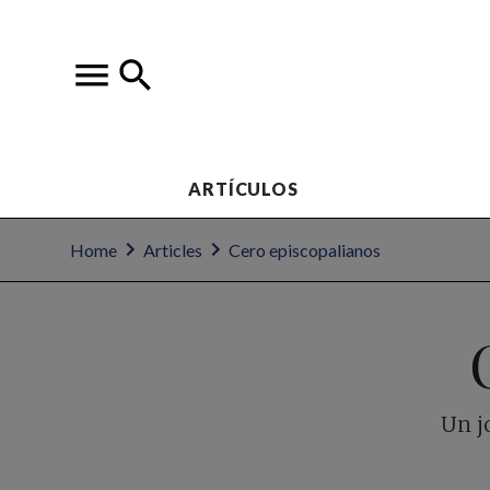
ARTÍCULOS
Home
Articles
Cero episcopalianos
Un j