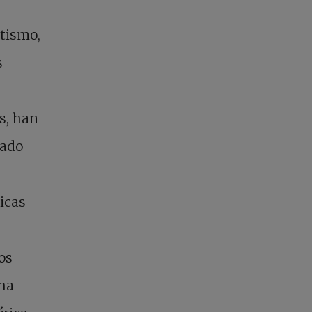
ntismo,
s
s, han
lado
icas
os
 ha