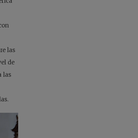
érica
 con
re las
vel de
 las
as.