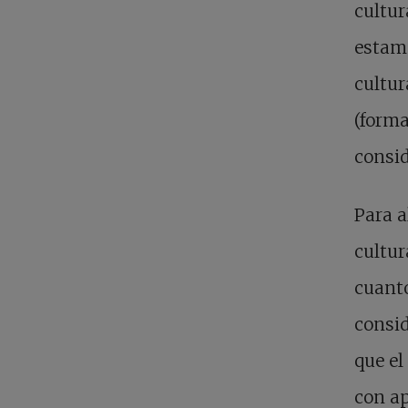
cultur
estamo
cultur
(forma
consid
Para a
cultur
cuanto
consi
que el
con ap