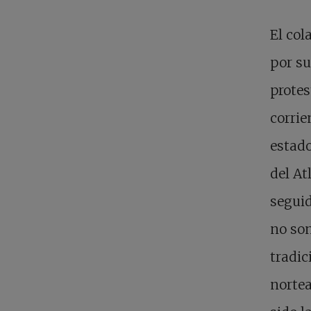
El col
por su
protes
corrie
estado
del At
seguid
no son
tradic
nortea