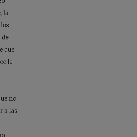
go
, la
 los
s de
e que
ce la
que no
r a las
ro,