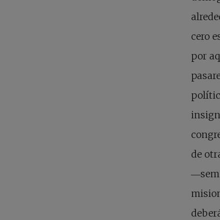
alrede
cero e
por aq
pasare
políti
insign
congr
de otr
―semin
mision
deberá