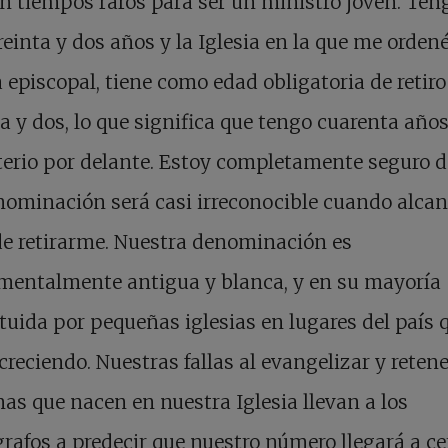
n tiempos raros para ser un ministro joven. Ten
reinta y dos años y la Iglesia en la que me ordené
a episcopal, tiene como edad obligatoria de retiro
a y dos, lo que significa que tengo cuarenta año
erio por delante. Estoy completamente seguro d
ominación será casi irreconocible cuando alcan
e retirarme. Nuestra denominación es
mentalmente antigua y blanca, y en su mayoría
tuida por pequeñas iglesias en lugares del país 
creciendo. Nuestras fallas al evangelizar y retene
as que nacen en nuestra Iglesia llevan a los
afos a predecir que nuestro número llegará a ce