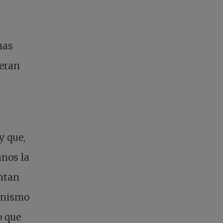
nas
 eran
y que,
anos la
ntan
ianismo
o que