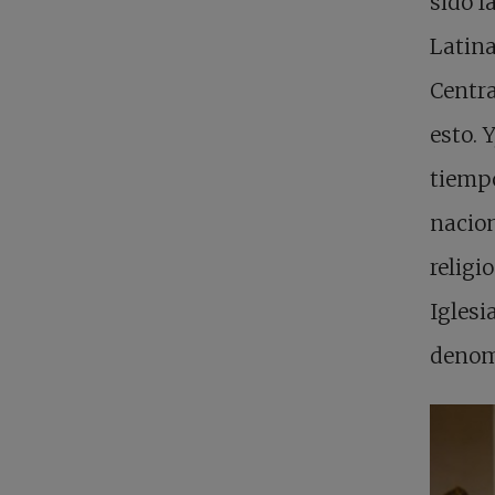
sido l
Latina
Centra
esto. 
tiempo
nacion
religi
Iglesi
denom