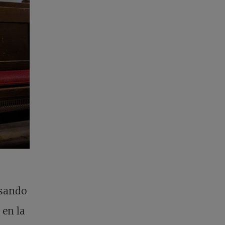
esando
 en la