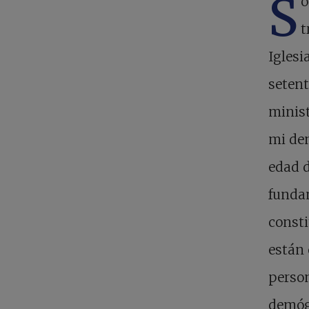
S
o
t
Iglesi
setent
minist
mi den
edad d
funda
consti
están 
person
demógr