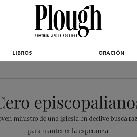
LIBROS
ORACIÓN
Cero episcopaliano
oven ministro de una iglesia en declive busca ra
para mantener la esperanza.