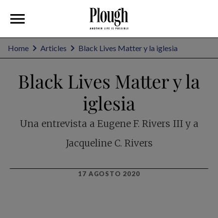
Home
Articles
Black Lives Matter y la iglesia
Black Lives Matter y la
iglesia
Una entrevista a Eugene F. Rivers III y a
Jacqueline C. Rivers
17 AGOSTO 2020