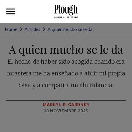
Home
Articles
A quien mucho se le da
A quien mucho se le da
El hecho de haber sido acogida cuando era
forastera me ha enseñado a abrir mi propia
casa y a compartir mi abundancia.
MARILYN R. GARDNER
20 NOVIEMBRE 2025