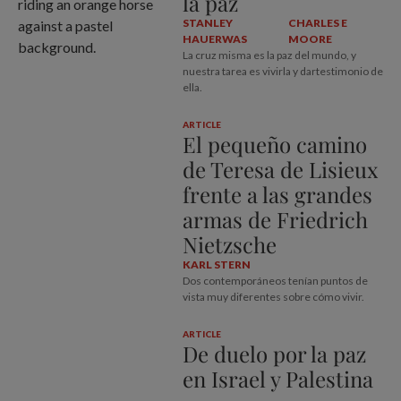
la paz
STANLEY
CHARLES E
HAUERWAS
MOORE
La cruz misma es la paz del mundo, y
nuestra tarea es vivirla y dartestimonio de
ella.
ARTICLE
El pequeño camino
de Teresa de Lisieux
frente a las grandes
armas de Friedrich
Nietzsche
KARL STERN
Dos contemporáneos tenían puntos de
vista muy diferentes sobre cómo vivir.
ARTICLE
De duelo por la paz
en Israel y Palestina