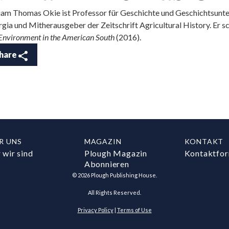
iam Thomas Okie ist Professor für Geschichte und Geschichtsunter
gia und Mitherausgeber der Zeitschrift Agricultural History. Er s
Environment in the American South
(2016).
hare
R UNS
MAGAZIN
KONTAKT
 wir sind
Plough Magazin
Kontaktfor
Abonnieren
©
2026
Plough Publishing House.
All Rights Reserved.
Privacy Policy
|
Terms of Use