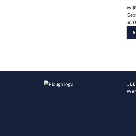
Will
Geor
and 
S
ÜBE
Wer