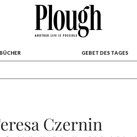
BÜCHER
GEBET DES TAGES
eresa Czernin