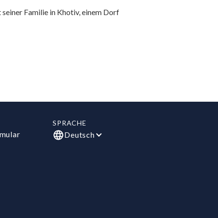
 seiner Familie in Khotiv, einem Dorf
SPRACHE
mular
Deutsch