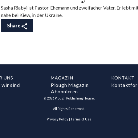
Sasha Riabyi ist Pastor, Ehemann und zweifacher Vater. Er lebt mit
nahe bei Kiew, in der Ukraine.
Share
R UNS
MAGAZIN
KONTAKT
 wir sind
Plough Magazin
Kontaktfor
Abonnieren
©
2026
Plough Publishing House.
All Rights Reserved.
Privacy Policy
|
Terms of Use