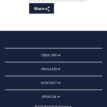
Photograph courtesy of James Rebanks.
Share
ÜBER UNS
MAGAZIN
KONTAKT
SPRACHE
©
2026
Plough Publishing House.