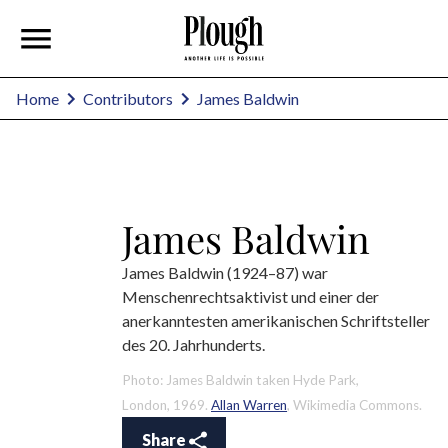
James Baldwin
Home
Contributors
James Baldwin
James Baldwin (1924–87) war
Menschenrechtsaktivist und einer der
anerkanntesten amerikanischen Schriftsteller
des 20. Jahrhunderts.
Photo: James Baldwin taken Hyde Park,
London, 1969.
Allan Warren
, Wikimedia Commons.
Share