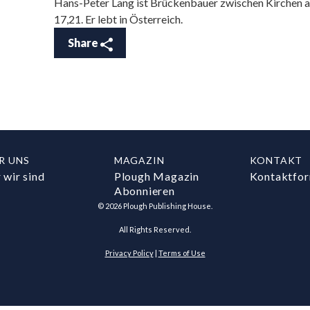
Hans-Peter Lang ist Brückenbauer zwischen Kirchen 
17,21. Er lebt in Österreich.
Share
R UNS
MAGAZIN
KONTAKT
 wir sind
Plough Magazin
Kontaktfor
Abonnieren
©
2026
Plough Publishing House.
All Rights Reserved.
Privacy Policy
|
Terms of Use