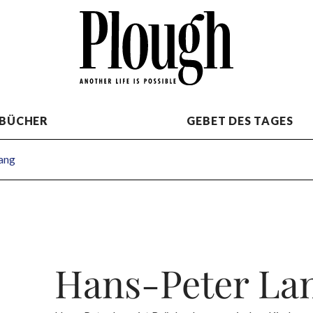
BÜCHER
GEBET DES TAGES
ang
Hans-Peter La