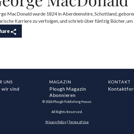
ge MacDonald wurde 1824 in Aberdeenshire, Schottland, geboren. 
rarische Karriere zu verfolgen, und schrieb über fünfzig Bücher, um 
hare
R UNS
MAGAZIN
KONTAKT
 wir sind
Plough Magazin
Kontaktfor
Abonnieren
©
2026
Plough Publishing House.
All Rights Reserved.
Privacy Policy
|
Terms of Use