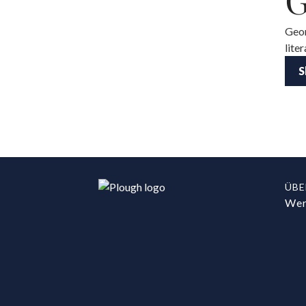
Geor
lite
S
ÜBE
Wer