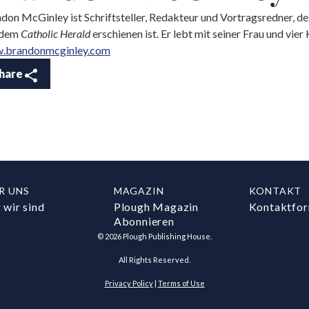
don McGinley ist Schriftsteller, Redakteur und Vortragsredner, de
 dem
Catholic Herald
erschienen ist. Er lebt mit seiner Frau und vier
.brandonmcginley.com
hare
R UNS
MAGAZIN
KONTAKT
 wir sind
Plough Magazin
Kontaktfor
Abonnieren
©
2026
Plough Publishing House.
All Rights Reserved.
Privacy Policy
|
Terms of Use