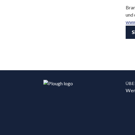
Bran
und
www
S
ÜBE
Wer