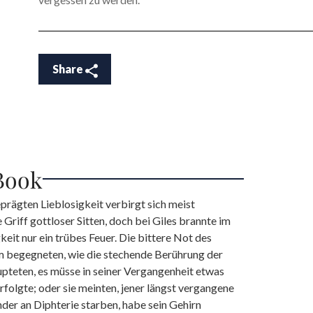
Share
Book
eprägten Lieblosigkeit verbirgt sich meist
 Griff gottloser Sitten, doch bei Giles brannte im
keit nur ein trübes Feuer. Die bittere Not des
hm begegneten, wie die stechende Berührung der
upteten, es müsse in seiner Vergangenheit etwas
rfolgte; oder sie meinten, jener längst vergangene
inder an Diphterie starben, habe sein Gehirn