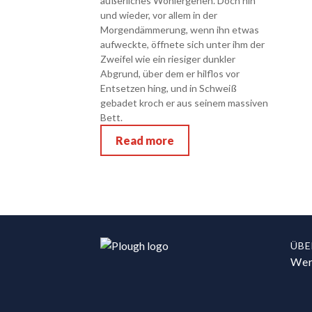
äußerliches Wohlergehen. Doch hin
und wieder, vor allem in der
Morgendämmerung, wenn ihn etwas
aufweckte, öffnete sich unter ihm der
Zweifel wie ein riesiger dunkler
Abgrund, über dem er hilflos vor
Entsetzen hing, und in Schweiß
gebadet kroch er aus seinem massiven
Bett.
Read more
ÜBE
Wer