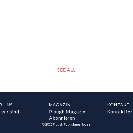
SEE ALL
R UNS
MAGAZIN
KONTAKT
 wir sind
Plough Magazin
Kontaktfor
Abonnieren
©
2026
Plough Publishing House.