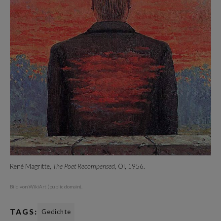
René Magritte,
The Poet Recompensed
, Öl, 1956.
Bild von WikiArt (public domain).
TAGS:
Gedichte