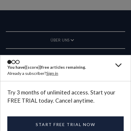
ÜBER UNS
MAGAZIN
You have
{{score}}
free articles remaining.
Already a subscriber?
Sign in
KONTAKT
SPRACHE
Try 3 months of unlimited access. Start your
FREE TRIAL today. Cancel anytime.
©
2026
Plough Publishing House.
All Rights Reserved.
Privacy Policy
|
Terms of Use
START FREE TRIAL NOW