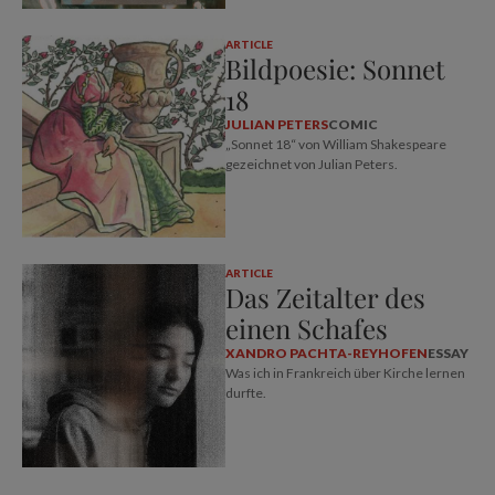
ARTICLE
Bildpoesie: Sonnet
18
JULIAN PETERS
COMIC
„Sonnet 18“ von William Shakespeare
gezeichnet von Julian Peters.
ARTICLE
Das Zeitalter des
einen Schafes
XANDRO PACHTA-REYHOFEN
ESSAY
Was ich in Frankreich über Kirche lernen
durfte.