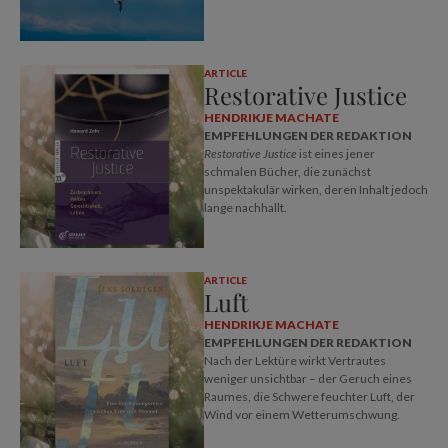
ARTICLE
Restorative Justice
HENDRIKJE MACHATE
EMPFEHLUNGEN DER REDAKTION
Restorative Justice
ist eines jener
schmalen Bücher, die zunächst
unspektakulär wirken, deren Inhalt jedoch
lange nachhallt.
ARTICLE
Luft
HENDRIKJE MACHATE
EMPFEHLUNGEN DER REDAKTION
Nach der Lektüre wirkt Vertrautes
weniger unsichtbar – der Geruch eines
Raumes, die Schwere feuchter Luft, der
Wind vor einem Wetterumschwung.