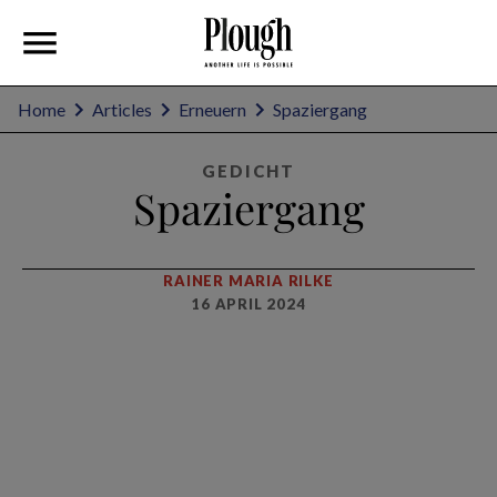
Home
Articles
Erneuern
Spaziergang
GEDICHT
Spaziergang
RAINER MARIA RILKE
16 APRIL 2024