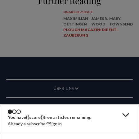
Further Reading
QUARTERLY ISSUE
MAXIMILIAN
JAMES R.
MARY
OETTINGEN
WOOD
TOWNSEND
PLOUGH MAGAZIN: DIE ENT-
ZAUBERUNG
ÜBER UNS
MAGAZIN
You have
{{score}}
free articles remaining.
Already a subscriber?
Sign in
KONTAKT