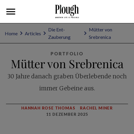
Die Ent-
Mütter von
Home
Articles
Zauberung
Srebrenica
PORTFOLIO
Mütter von Srebrenica
30 Jahre danach graben Überlebende noch
immer Gebeine aus.
HANNAH ROSE THOMAS
RACHEL MINER
11 DEZEMBER 2025