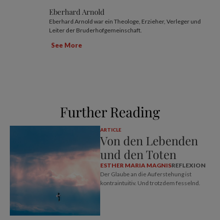
Eberhard Arnold
Eberhard Arnold war ein Theologe, Erzieher, Verleger und
Leiter der Bruderhofgemeinschaft.
See More
Further Reading
ARTICLE
Von den Lebenden
und den Toten
ESTHER MARIA MAGNIS
REFLEXION
Der Glaube an die Auferstehung ist
kontraintuitiv. Und trotzdem fesselnd.