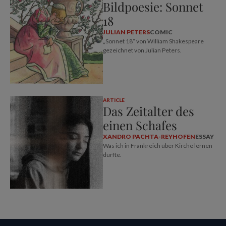
Bildpoesie: Sonnet
18
JULIAN PETERS
COMIC
„Sonnet 18“ von William Shakespeare
gezeichnet von Julian Peters.
ARTICLE
Das Zeitalter des
einen Schafes
XANDRO PACHTA-REYHOFEN
ESSAY
Was ich in Frankreich über Kirche lernen
durfte.