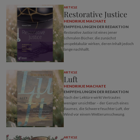
ARTICLE
Restorative Justice
HENDRIKJE MACHATE
EMPFEHLUNGEN DER REDAKTION
Restorative Justice
ist eines jener
schmalen Bücher, die zunächst
unspektakulär wirken, deren Inhalt jedoch
lange nachhallt.
ARTICLE
Luft
HENDRIKJE MACHATE
EMPFEHLUNGEN DER REDAKTION
Nach der Lektüre wirkt Vertrautes
weniger unsichtbar – der Geruch eines
Raumes, die Schwere feuchter Luft, der
Wind vor einem Wetterumschwung.
ARTICLE