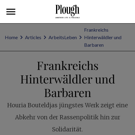
Frankreichs
Home
Articles
ArbeitsLeben
Hinterwäldler und
Barbaren
Frankreichs
Hinterwäldler und
Barbaren
Houria Bouteldjas jüngstes Werk zeigt eine
Abkehr von der Rassenpolitik hin zur
Solidarität.