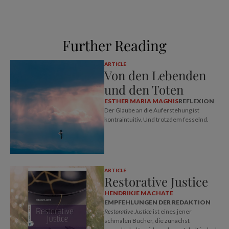
Further Reading
ARTICLE
Von den Lebenden
und den Toten
ESTHER MARIA MAGNIS
REFLEXION
Der Glaube an die Auferstehung ist
kontraintuitiv. Und trotzdem fesselnd.
ARTICLE
Restorative Justice
HENDRIKJE MACHATE
EMPFEHLUNGEN DER REDAKTION
Restorative Justice
ist eines jener
schmalen Bücher, die zunächst