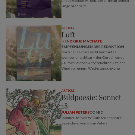
unspektakulär wirken, deren Inhalt jedoch
lange nachhallt.
ARTICLE
Luft
HENDRIKJE MACHATE
EMPFEHLUNGEN DER REDAKTION
Nach der Lektüre wirkt Vertrautes
weniger unsichtbar – der Geruch eines
Raumes, die Schwere feuchter Luft, der
Wind vor einem Wetterumschwung.
ARTICLE
Bildpoesie: Sonnet
18
JULIAN PETERS
COMIC
„Sonnet 18“ von William Shakespeare
gezeichnet von Julian Peters.