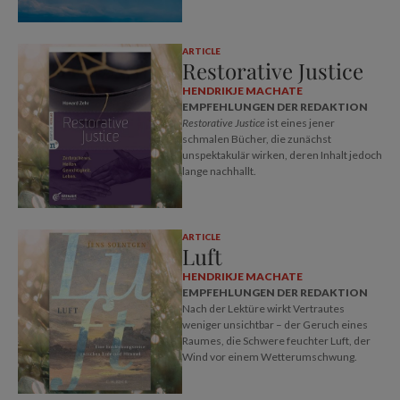
ARTICLE
Restorative Justice
HENDRIKJE MACHATE
EMPFEHLUNGEN DER REDAKTION
Restorative Justice
ist eines jener
schmalen Bücher, die zunächst
unspektakulär wirken, deren Inhalt jedoch
lange nachhallt.
ARTICLE
Luft
HENDRIKJE MACHATE
EMPFEHLUNGEN DER REDAKTION
Nach der Lektüre wirkt Vertrautes
weniger unsichtbar – der Geruch eines
Raumes, die Schwere feuchter Luft, der
Wind vor einem Wetterumschwung.