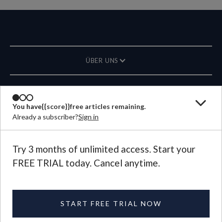
ÜBER UNS
MAGAZIN
You have
{{score}}
free articles remaining.
Already a subscriber?
Sign in
KONTAKT
SPRACHE
Try 3 months of unlimited access. Start your
FREE TRIAL today. Cancel anytime.
©
2026
Plough Publishing House.
All Rights Reserved.
Privacy Policy
|
Terms of Use
START FREE TRIAL NOW