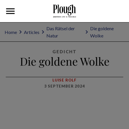
Das Rätsel der
Die goldene
Home
Articles
Natur
Wolke
GEDICHT
Die goldene Wolke
LUISE ROLF
3 SEPTEMBER 2024