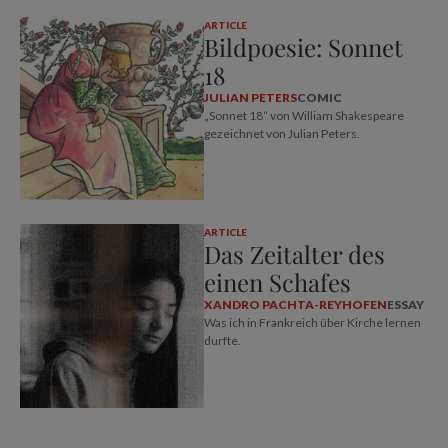
ARTICLE
Bildpoesie: Sonnet
18
JULIAN PETERS
COMIC
„Sonnet 18“ von William Shakespeare
gezeichnet von Julian Peters.
ARTICLE
Das Zeitalter des
einen Schafes
XANDRO PACHTA-REYHOFEN
ESSAY
Was ich in Frankreich über Kirche lernen
durfte.