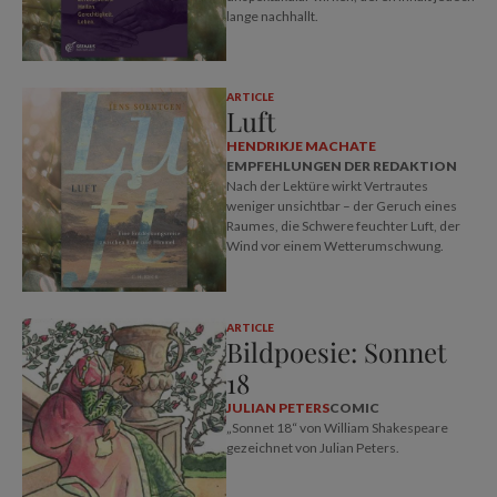
lange nachhallt.
ARTICLE
Luft
HENDRIKJE MACHATE
EMPFEHLUNGEN DER REDAKTION
Nach der Lektüre wirkt Vertrautes
weniger unsichtbar – der Geruch eines
Raumes, die Schwere feuchter Luft, der
Wind vor einem Wetterumschwung.
ARTICLE
Bildpoesie: Sonnet
18
JULIAN PETERS
COMIC
„Sonnet 18“ von William Shakespeare
gezeichnet von Julian Peters.