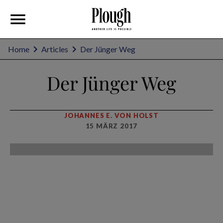
Home
Articles
Der Jünger Weg
Der Jünger Weg
JOHANNES E. VON HOLST
15 MÄRZ 2017