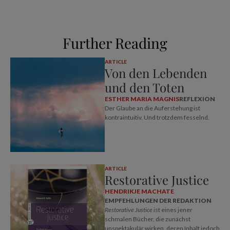
Further Reading
ARTICLE
Von den Lebenden
und den Toten
ESTHER MARIA MAGNIS
REFLEXION
Der Glaube an die Auferstehung ist
kontraintuitiv. Und trotzdem fesselnd.
ARTICLE
Restorative Justice
HENDRIKJE MACHATE
EMPFEHLUNGEN DER REDAKTION
Restorative Justice
ist eines jener
schmalen Bücher, die zunächst
unspektakulär wirken, deren Inhalt jedoch