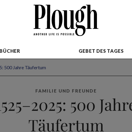
BÜCHER
GEBET DES TAGES
: 500 Jahre Täufertum
FAMILIE UND FREUNDE
1525–2025: 500 Jahr
Täufertum