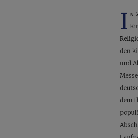
I
n 
Ki
Relig
den ki
und Al
Messe
deuts
dem t
populä
Absch
Laufe 