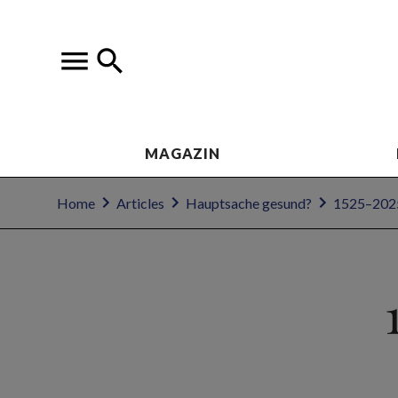
MAGAZIN
Home
Articles
Hauptsache gesund?
1525–2025