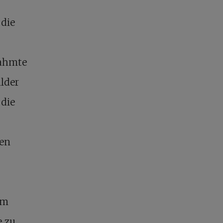
 die
nahmte
ilder
 die
ten
im
e zu