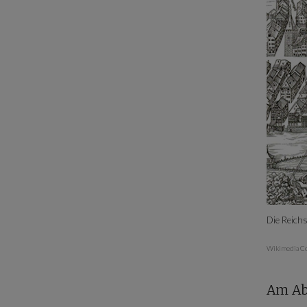
Die Reich
Wikimedia C
Am Abe