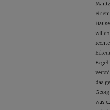
Mantz
einem 
Hause
willen
rechte
Erkenn
Begehr
veror
das g
Georg 
was er