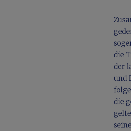
Zusa
gede
soge
die 
der 
und 
folge
die 
gelt
sein