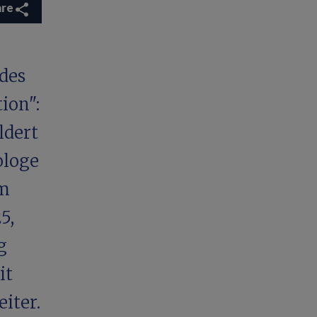
are
 des
ion":
ldert
ologe
im
5,
g
it
iter.