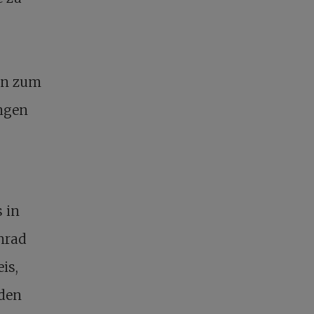
den zum
ngen
 in
onrad
is,
nden