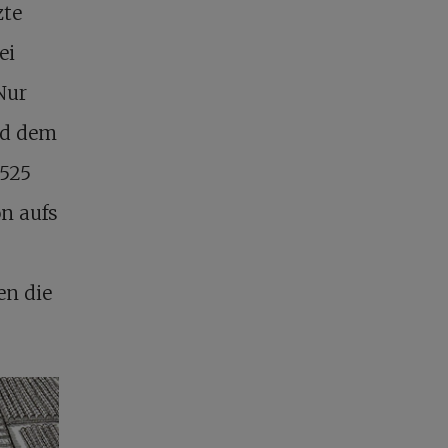
zte
ei
Nur
nd dem
1525
on aufs
en die