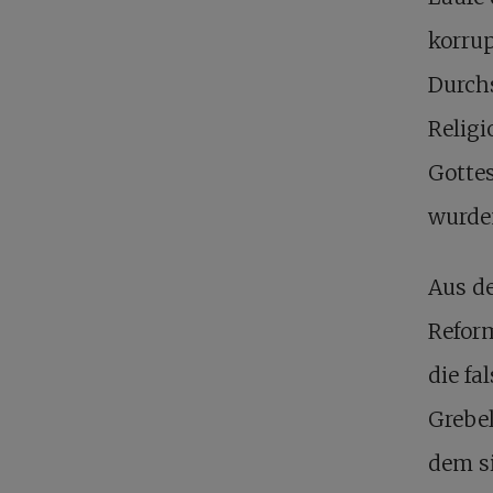
korrup
Durchs
Religi
Gotte
wurden
Aus de
Reform
die fa
Grebel
dem si