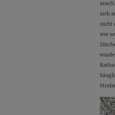
anschl
sich 
nicht 
wer se
Zürche
wurden
Rathau
Säugli
Straf