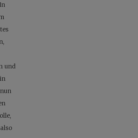
In
om
tes
n,
en und
in
 nun
en
lle,
 also