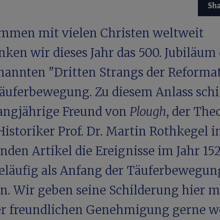
Sh
mmen mit vielen Christen weltweit
nken wir dieses Jahr das 500. Jubiläum
nannten "Dritten Strangs der Reformat
Täuferbewegung. Zu diesem Anlass schi
langjährige Freund von
Plough
, der The
Historiker Prof. Dr. Martin Rothkegel 
nden Artikel die Ereignisse im Jahr 152
geläufig als Anfang der Täuferbewegun
en. Wir geben seine Schilderung hier m
er freundlichen Genehmigung gerne we