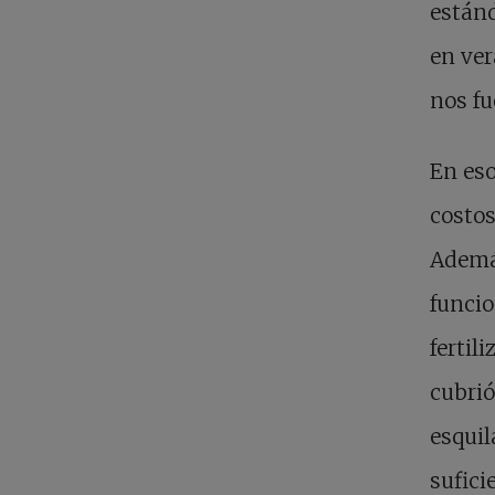
estánd
en ver
nos fu
En eso
costos
Ademá
funcio
fertil
cubrió
esquil
sufici