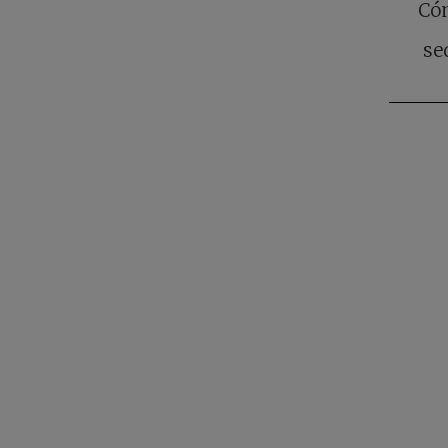
Cóm
se