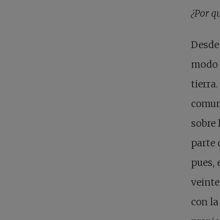
¿Por q
Desde 
modo d
tierra
comuni
sobre
parte 
pues, 
veinte
con la