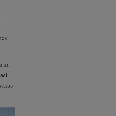
n
nos
s un
 así
sonas