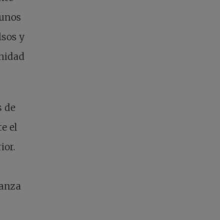
gunos
lsos y
unidad
s de
e el
ior.
ianza