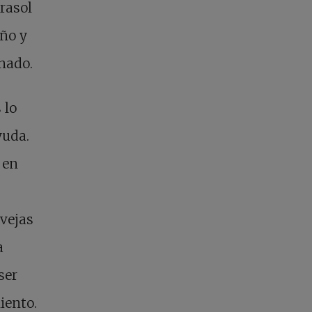
irasol
año y
anado.
 lo
yuda.
 en
ovejas
a
ser
iento.