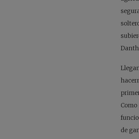
segura
solter
subier
Dantho
Llegam
hacern
primer
Como m
funcio
de gan