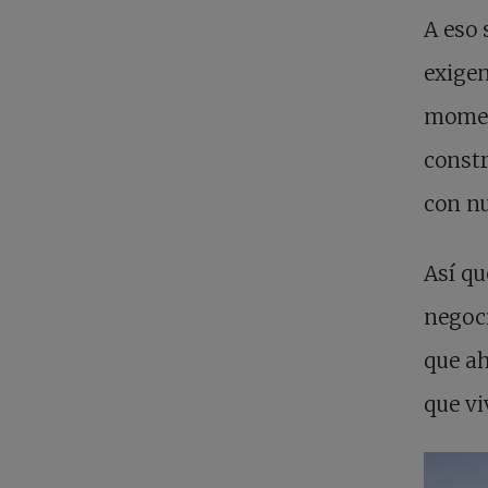
A eso 
exigen
momen
const
con nu
Así q
negoci
que a
que vi