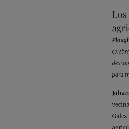
Los 
agri
Ploug
celebr
descub
para t
Johan
vecina
Gales 
agricu