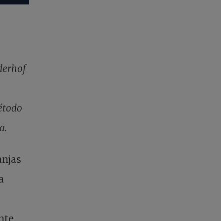
derhof
étodo
a.
anjas
a
nte