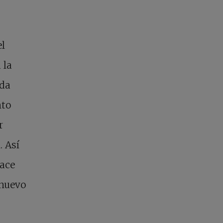
el
 la
ida
nto
r
. Así
hace
 nuevo