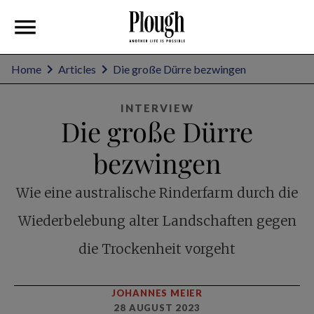
Home
Articles
Die große Dürre bezwingen
INTERVIEW
Die große Dürre
bezwingen
Wie eine australische Rinderfarm durch die
Wiederbelebung alter Landschaften gegen
die Trockenheit vorgeht
JOHANNES MEIER
28 AUGUST 2023