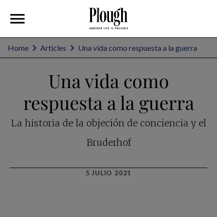
Home
Articles
Una vida como respuesta a la guerra
Una vida como
respuesta a la guerra
La historia de la objeción de conciencia y el
Bruderhof
5 JULIO 2021