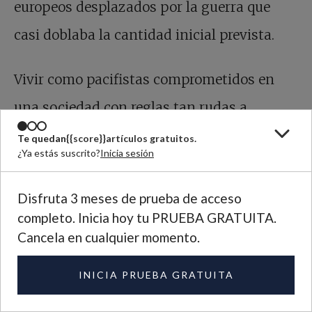
europeos desplazados por la guerra que
casi doblaba la cantidad inicial prevista.
Vivir como pacifistas comprometidos en
una sociedad con reglas tan rudas a
menudo requería ser creativos. Los hombres
Te quedan
{{score}}
artículos gratuitos.
¿Ya estás suscrito?
Inicia sesión
jóvenes solían turnarse como vigilantes
nocturnos y caminaban provistos de un
Disfruta 3 meses de prueba de acceso
completo. Inicia hoy tu PRUEBA GRATUITA.
farol. Además de avivar el fuego y despertar
Cancela en cualquier momento.
al equipo de ordeñe al amanecer, los
vigilantes debían espantar animales
INICIA PRUEBA GRATUITA
salvajes y algún ladronzuelo ocasional. En