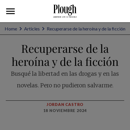
Home
Articles
Recuperarse de la heroína y de la ficción
Recuperarse de la
heroína y de la ficción
Busqué la libertad en las drogas y en las
novelas. Pero no pudieron salvarme.
JORDAN CASTRO
18 NOVIEMBRE 2024