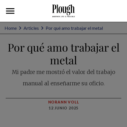
Home
Articles
Por qué amo trabajar el metal
Por qué amo trabajar el
metal
Mi padre me mostró el valor del trabajo
manual al enseñarme su oficio.
NORANN VOLL
12 JUNIO 2025