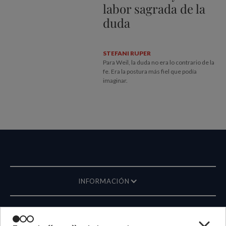
labor sagrada de la
duda
STEFANI RUPER
Para Weil, la duda no era lo contrario de la
fe. Era la postura más fiel que podía
imaginar.
INFORMACIÓN
REVISTA