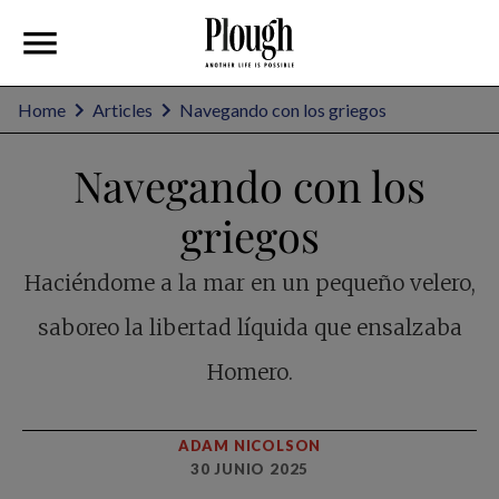
Home
Articles
Navegando con los griegos
Navegando con los
griegos
Haciéndome a la mar en un pequeño velero,
saboreo la libertad líquida que ensalzaba
Homero.
ADAM NICOLSON
30 JUNIO 2025