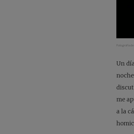
Fotografía de
Un día
noche 
discut
me apu
a la c
homici