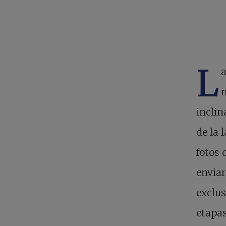
L
a
inclin
de la 
fotos 
enviar
exclus
etapas