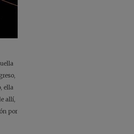
uella
greso,
 ella
e allí,
ión por