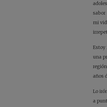
adoles
sabor 
mi vi
irrepe
Estoy 
una pr
región
años d
Lo iró
a punt