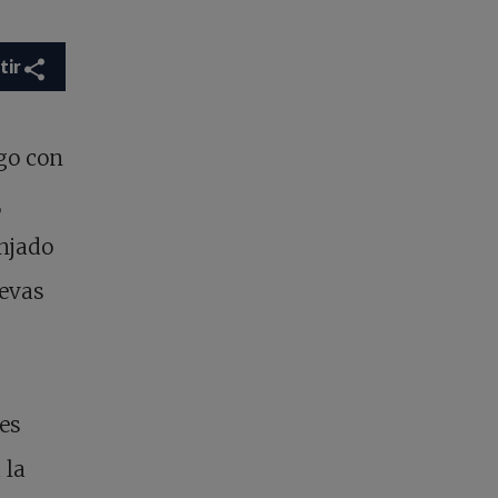
tir
igo con
,
anjado
uevas
tes
 la