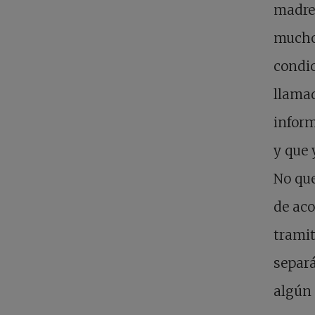
madre,
mucho 
condic
llamad
inform
y que 
No que
de ac
tramit
separ
algún 