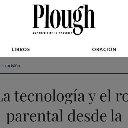
LIBROS
ORACIÓN
 la prisión
La tecnología y el ro
parental desde la