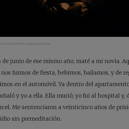
 Ivan Sankov/ Pexels. Usado con permiso.
 de junio de ese mismo año, maté a mi novia. Aq
nos fuimos de fiesta, bebimos, bailamos, y de re
imos en el automóvil. Ya dentro del apartamento,
ñaló y yo a ella. Ella murió; yo fui al hospital y, d
árcel. Me sentenciaron a veinticinco años de pris
dio sin premeditación.