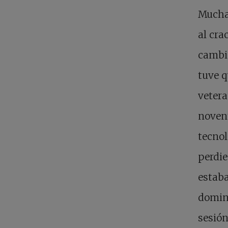
Muchas
al cra
cambio
tuve q
vetera
novent
tecnol
perdie
estaba
domina
sesión