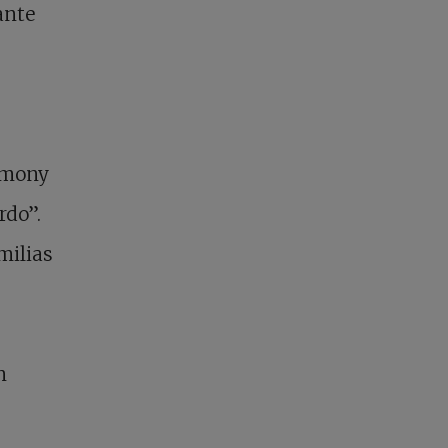
ante
armony
rdo”.
milias
n