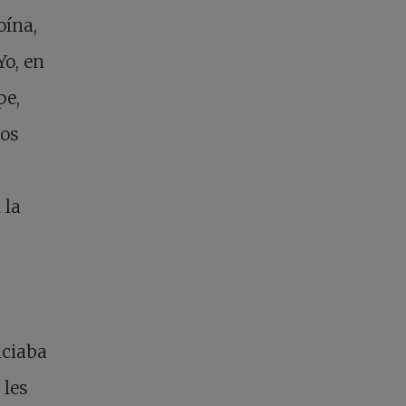
oína,
Yo, en
pe,
los
 la
iciaba
 les