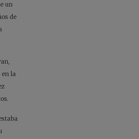
ne un
ños de
s
van,
 en la
ez
os.
 estaba
u