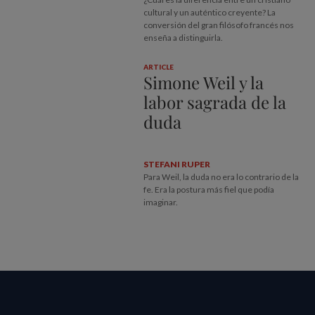
cultural y un auténtico creyente? La
conversión del gran filósofo francés nos
enseña a distinguirla.
ARTICLE
Simone Weil y la
labor sagrada de la
duda
STEFANI RUPER
Para Weil, la duda no era lo contrario de la
fe. Era la postura más fiel que podía
imaginar.