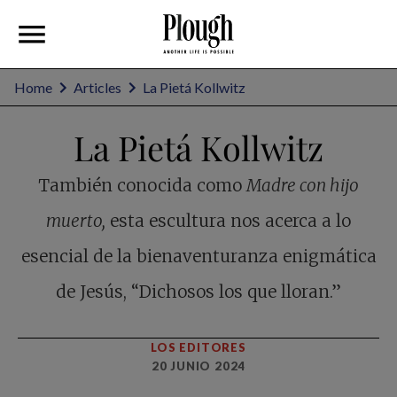
Home
Articles
La Pietá Kollwitz
La Pietá Kollwitz
También conocida como
Madre con hijo
muerto,
esta escultura nos acerca a lo
esencial de la bienaventuranza enigmática
de Jesús, “Dichosos los que lloran.”
LOS EDITORES
20 JUNIO 2024