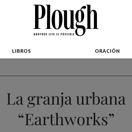
LIBROS
ORACIÓN
La granja urbana
“Earthworks”