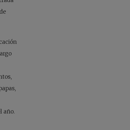
 de
icación
largo
ntos,
papas,
l año.