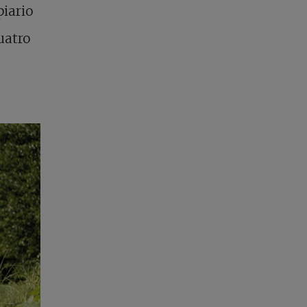
piario
uatro