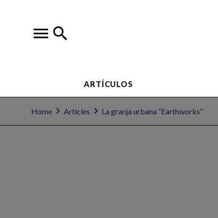
ARTÍCULOS
Home
Articles
La granja urbana “Earthworks”