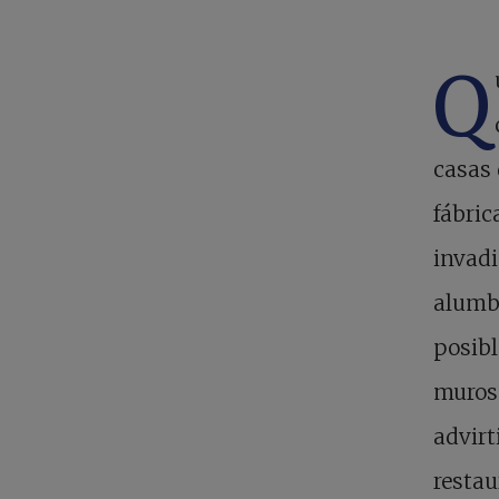
Q
casas 
fábric
invadi
alumb
posibl
muros 
advirt
restau