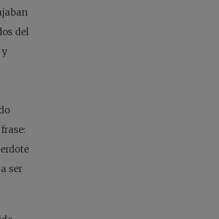
ajaban
dos del
 y
ndo
frase:
cerdote
a ser