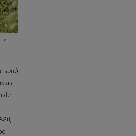
uelo.
a, soñó
ezas,
n de
1880,
po.