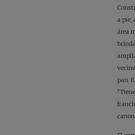
Const
a pie,
área m
brinda
ampli
vecind
pan. E
“Tiene
franci
canoni