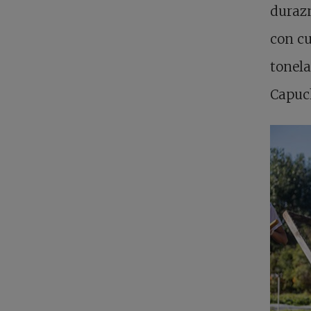
durazn
con c
tonela
Capuch