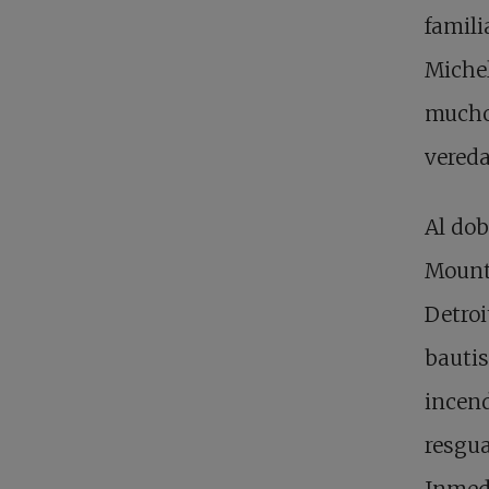
famili
Michel
muchos
vereda
Al dob
Mount 
Detroi
bautis
incen
resgua
Inmed