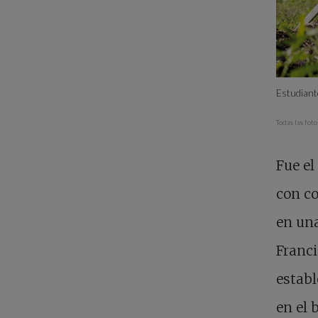
Estudiant
Todas las fot
Fue el
con co
en una
Franc
establ
en el 