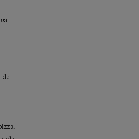
los
a de
pizza.
trada