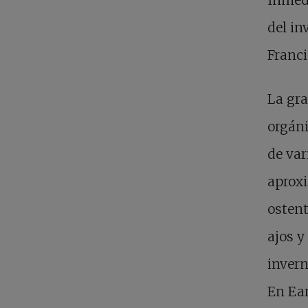
del in
Franci
La gra
orgáni
de var
aprox
ostent
ajos y
invern
En Ea