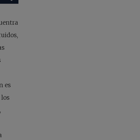
cuentra
uidos,
as
s
n es
 los
,
a