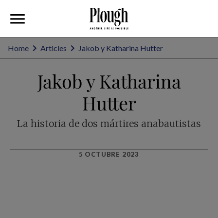
Home
Articles
Jakob y Katharina Hutter
Jakob y Katharina
Hutter
La historia de dos mártires anabautistas
5 OCTUBRE 2023