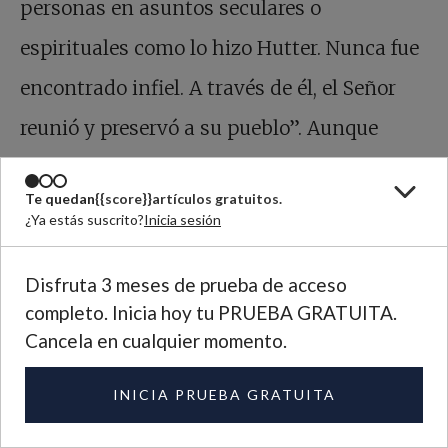
personas en asuntos seculares o
espirituales como lo hizo Hutter. Nunca fue
encontrado infiel. A través de él, el Señor
reunió y preservó a su pueblo”. Aunque
Jakob Hutter los guio solo durante tres
Te quedan
{{score}}
artículos gratuitos.
cortos años, las comunidades huteritas que
¿Ya estás suscrito?
Inicia sesión
todavía llevan su nombre hoy mantienen
Disfruta 3 meses de prueba de acceso
vivo el testimonio de este audaz fabricante
completo. Inicia hoy tu PRUEBA GRATUITA.
de sombreros de Tirol.
Cancela en cualquier momento.
INICIA PRUEBA GRATUITA
De
Siendo testigos: Relatos de martirio y discipulado radical