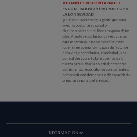
JOHANN CHRISTOPH ARNOLD
ENCONTRAR PAZ Y PROPÓSITO EN
LA LONGEVIDAD
¿Cuál es el secreto de la gente que ama
vivir, no obstante su salud o
circunstancias? En el libro
La riqueza de los
años,
Arnold relata historias verdaderas
para mostrar que no se necesita estar
joven ni en buena forma para disfrutarse
de la vida y contribuir a la sociedad. Nos
pone al descubierto la fe que nos da la
fuerza para luchar la soledad; enfrentar
sufrimiento; reconciliarse con parientes;
cómo vivir con demencia o discapacidad y
prepararse para la eternidad.
INFORMACIÓN