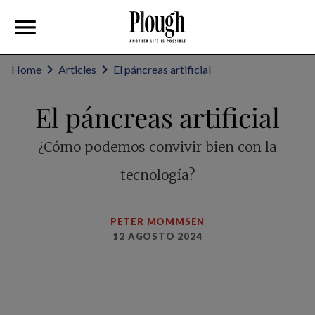
Home
Articles
El páncreas artificial
El páncreas artificial
¿Cómo podemos convivir bien con la
tecnología?
PETER MOMMSEN
12 AGOSTO 2024