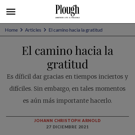
Home
Articles
El camino hacia la gratitud
El camino hacia la
gratitud
Es díficil dar gracias en tiempos inciertos y
difíciles. Sin embargo, en tales momentos
es aún más importante hacerlo.
JOHANN CHRISTOPH ARNOLD
27 DICIEMBRE 2021