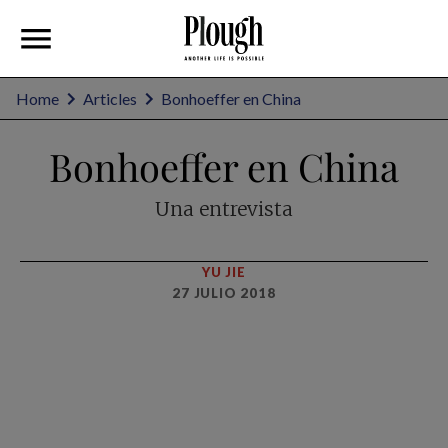
Home
Articles
Bonhoeffer en China
Bonhoeffer en China
Una entrevista
YU JIE
27 JULIO 2018