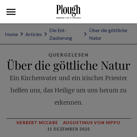
Die Ent-
Über die göttliche
Home
Articles
Zauberung
Natur
QUERGELESEN
Über die göttliche Natur
Ein Kirchenvater und ein irischer Priester
helfen uns, das Heilige um uns herum zu
erkennen.
HERBERT MCCABE
AUGUSTINUS VON HIPPO
11 DEZEMBER 2025