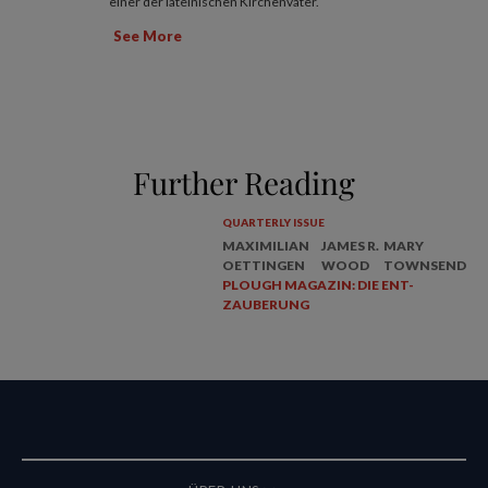
einer der lateinischen Kirchenväter.
See More
Further Reading
QUARTERLY ISSUE
MAXIMILIAN
JAMES R.
MARY
OETTINGEN
WOOD
TOWNSEND
PLOUGH MAGAZIN: DIE ENT-
ZAUBERUNG