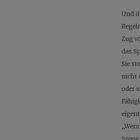
Und da
Regeln
Zug vo
das Sp
Sie st
nicht 
oder s
Fähigk
eigent
„Wenn
Szene,