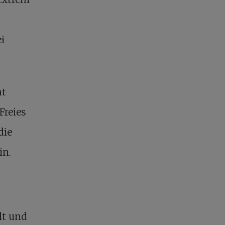
i
ht
Freies
die
in.
lt und