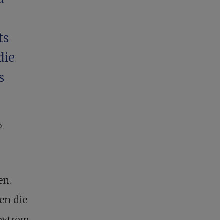
ts
die
s
?
en.
en die
 extrem