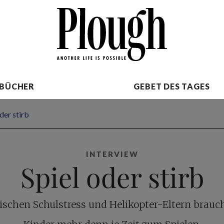
BÜCHER
GEBET DES TAGES
der stirb
INTERVIEW
Spiel oder stirb
ischen Schulstress und Helikopter-Eltern brauc