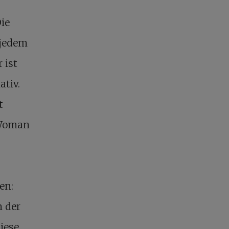
Die
 jedem
 ist
ativ.
t
r Woman
en:
n der
iese