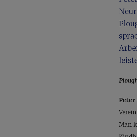
Neur
Plou
spra
Arbei
leiste
Plough
Peter
Verei
Man k
Kindhe