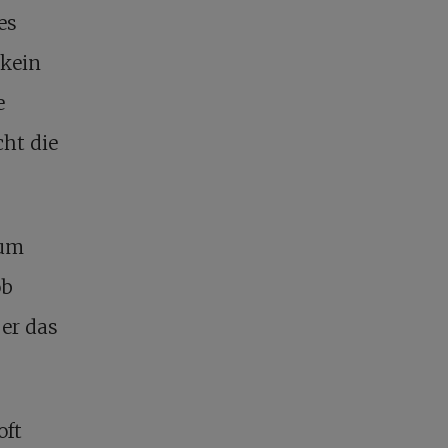
es
 kein
e
cht die
 um
ob
ber das
oft