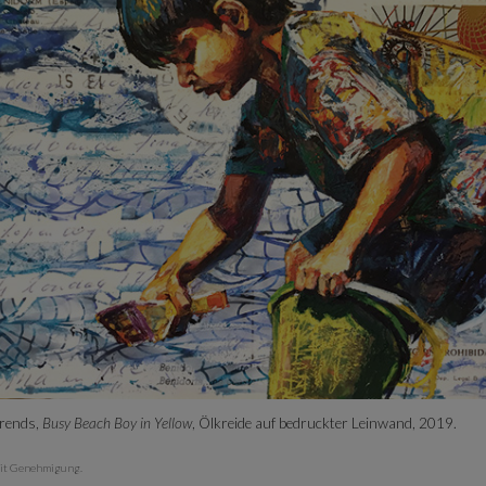
rends,
Busy Beach Boy in Yellow
, Ölkreide auf bedruckter Leinwand, 2019.
it Genehmigung.