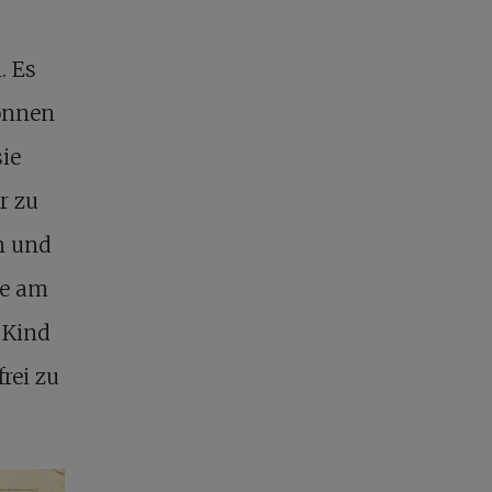
. Es
können
ie
r zu
en und
te am
n Kind
frei zu