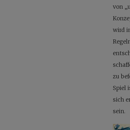
von „u
Konzep
wird i
Regel
entsch
schaff
zu be
Spiel 
sich e
sein.