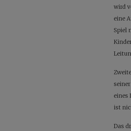
wird v
eine A
Spiel 
Kinder
Leitu
Zweite
seiner
eines 
ist ni
Das dr