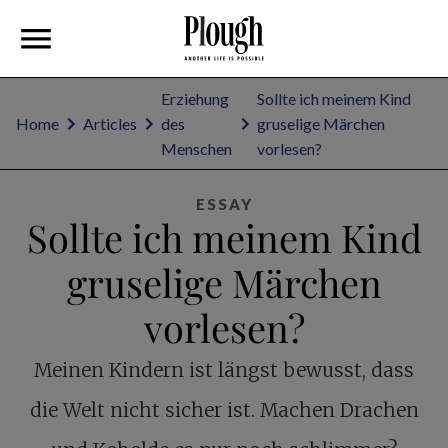
Erziehung
Sollte ich meinem Kind
Home
Articles
des
gruselige Märchen
Menschen
vorlesen?
ESSAY
Sollte ich meinem Kind
gruselige Märchen
vorlesen?
Meinen Kindern ist längst bewusst, dass
die Welt nicht sicher ist. Machen Drachen