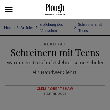
Erziehung des
Schreinern mit
Home
Articles
Menschen
Teens
REALITÄT
Schreinern mit Teens
Warum ein Geschichtslehrer seine Schüler
ein Handwerk lehrt.
CLEM ROBERTSHAW
1 APRIL 2025