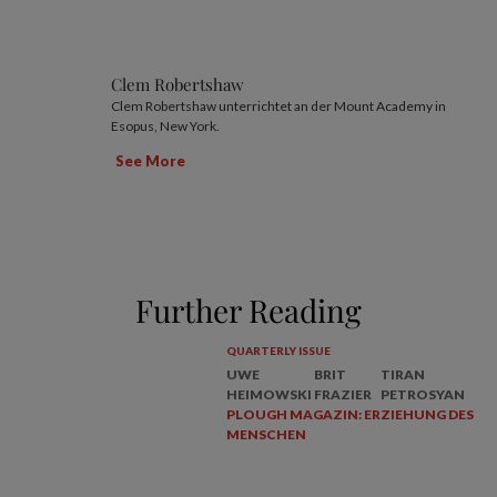
Clem Robertshaw
Clem Robertshaw unterrichtet an der Mount Academy in
Esopus, New York.
See More
Further Reading
QUARTERLY ISSUE
UWE
BRIT
TIRAN
HEIMOWSKI
FRAZIER
PETROSYAN
PLOUGH MAGAZIN: ERZIEHUNG DES
MENSCHEN