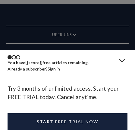
ÜBER UNS
MAGAZIN
You have
{{score}}
free articles remaining.
Already a subscriber?
Sign in
KONTAKT
SPRACHE
Try 3 months of unlimited access. Start your
FREE TRIAL today. Cancel anytime.
©
2026
Plough Publishing House.
All Rights Reserved.
Privacy Policy
|
Terms of Use
START FREE TRIAL NOW