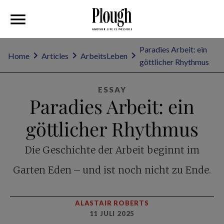
Paradies Arbeit: ein
Home
Articles
ArbeitsLeben
göttlicher Rhythmus
ESSAY
Paradies Arbeit: ein
göttlicher Rhythmus
Die Geschichte der Arbeit beginnt im
Garten Eden – und ist noch nicht zu Ende.
ALASTAIR ROBERTS
11 JULI 2025