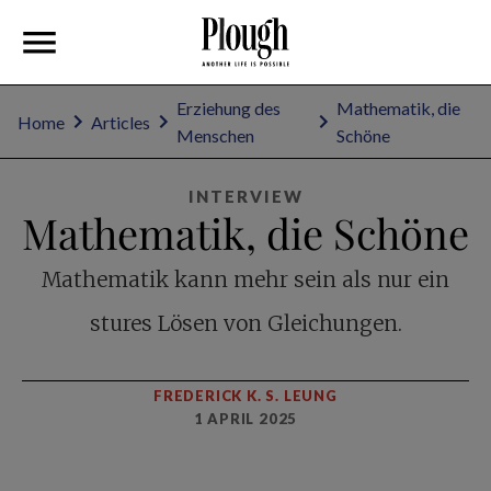
Erziehung des
Mathematik, die
Home
Articles
Menschen
Schöne
INTERVIEW
Mathematik, die Schöne
Mathematik kann mehr sein als nur ein
stures Lösen von Gleichungen.
FREDERICK K. S. LEUNG
1 APRIL 2025