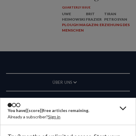
QUARTERLY ISSUE
UWE
BRIT
TIRAN
HEIMOWSKI
FRAZIER
PETROSYAN
PLOUGH MAGAZIN: ERZIEHUNG DES
MENSCHEN
ÜBER UNS
MAGAZIN
You have
{{score}}
free articles remaining.
Already a subscriber?
Sign in
KONTAKT
SPRACHE