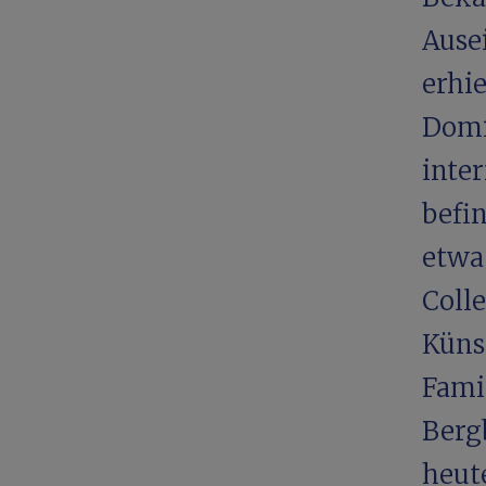
Ause
erhie
Domi
inte
befi
etwa 
Coll
Küns
Fami
Berg
heute