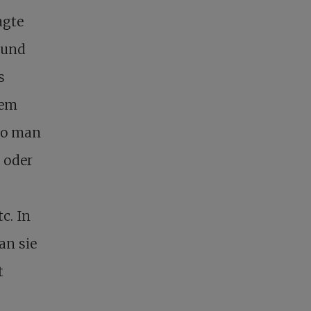
agte
t und
s
lem
 wo man
 oder
c. In
an sie
t