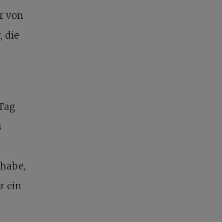
r von
 die
s
 Tag
s
 habe,
r ein