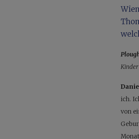
Wien
Thon
welc
Plough
Kinder
Danie
ich. I
von e
Geburt
Monat