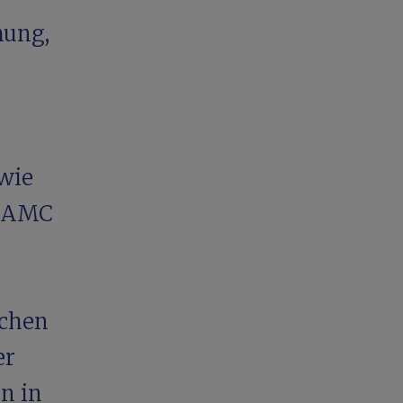
hung,
wie
nd AMC
schen
er
n in