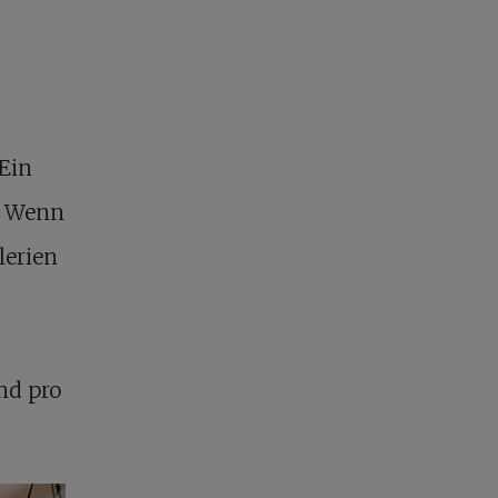
 Ein
f. Wenn
lerien
nd pro