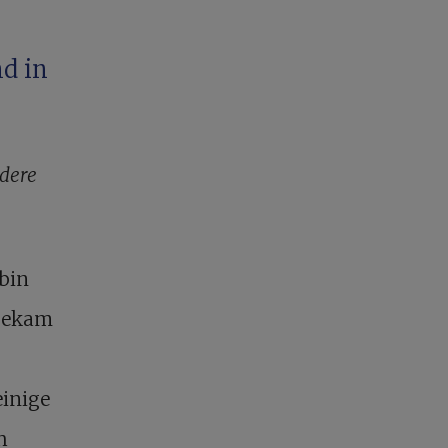
d in
ndere
bin
 bekam
einige
h