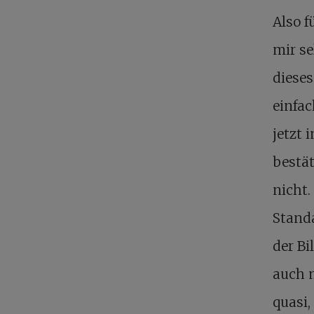
Also f
mir se
dieses
einfac
jetzt 
bestä
nicht.
Stand
der Bi
auch 
quasi,