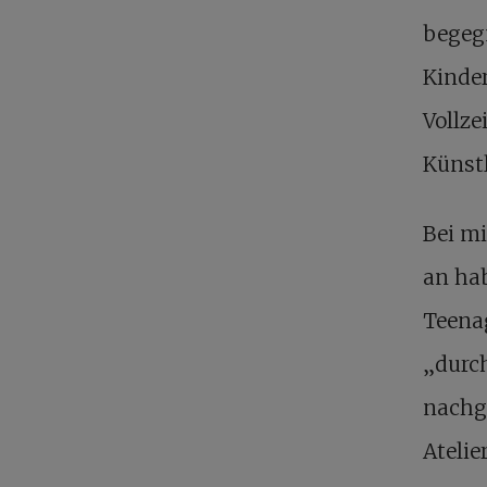
begegn
Kinder
Vollze
Künst
Bei m
an hab
Teena
„durch
nachge
Atelie