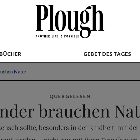
BÜCHER
GEBET DES TAGES
auchen Natur
QUERGELESEN
nder brauchen Na
ensch sollte, besonders in der Kindheit, mit der