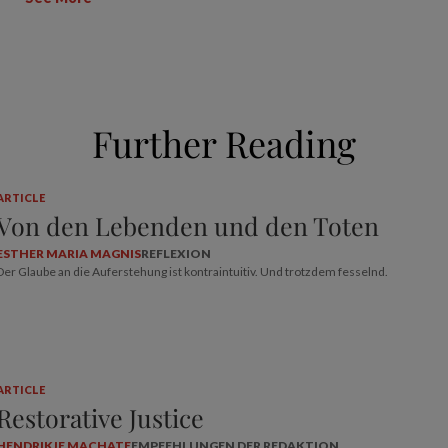
Further Reading
ARTICLE
Von den Lebenden und den Toten
ESTHER MARIA MAGNIS
REFLEXION
Der Glaube an die Auferstehung ist kontraintuitiv. Und trotzdem fesselnd.
ARTICLE
Restorative Justice
HENDRIKJE MACHATE
EMPFEHLUNGEN DER REDAKTION