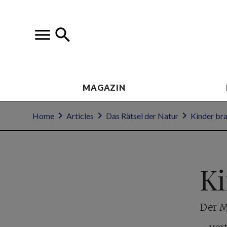
MAGAZIN
Home
Articles
Das Rätsel der Natur
Kinder br
Ki
Der M