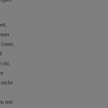
it,
hren
 Geist,
d
 ist,
er
 nicht
n
en wie