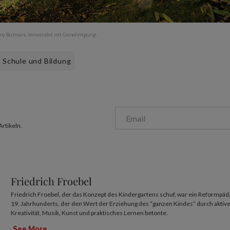
nny Burrows. Verwendet mit Genehmigung.
Schule und Bildung
Artikeln.
Friedrich Froebel
Friedrich Froebel, der das Konzept des Kindergartens schuf, war ein Reformpä
19. Jahrhunderts, der den Wert der Erziehung des “ganzen Kindes” durch aktives
Kreativität, Musik, Kunst und praktisches Lernen betonte.
See More