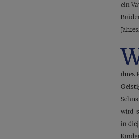
ein Va
Brüde
Jahres
ihres 
Geisti
Sehnsu
wird, 
in die
Kinde