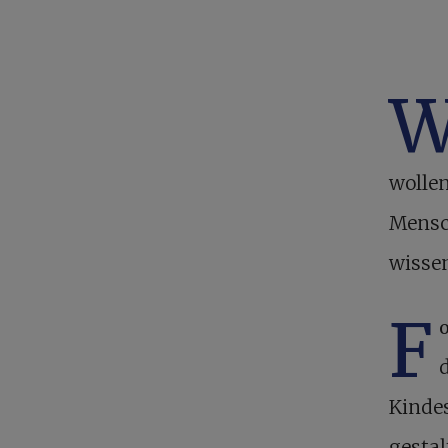
wollen
Mensch
wisse
F
Kindes
gestal