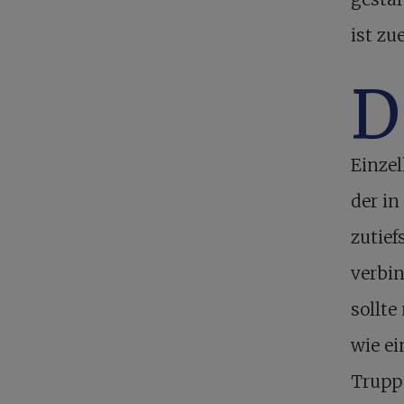
ist zu
D
Einzel
der in
zutief
verbin
sollte
wie ei
Trupp 