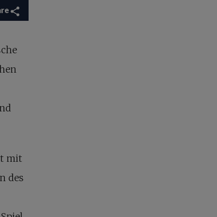
are
sche
chen
und
t mit
en des
 Spiel