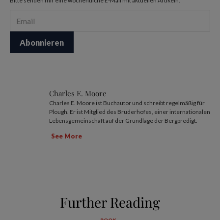
Bitte senden mir eine wöchentliche E-Mail mit aktuellen Artikeln.
Charles E. Moore
Charles E. Moore ist Buchautor und schreibt regelmäßig für
Plough. Er ist Mitglied des Bruderhofes, einer internationalen
Lebensgemeinschaft auf der Grundlage der Bergpredigt.
See More
Further Reading