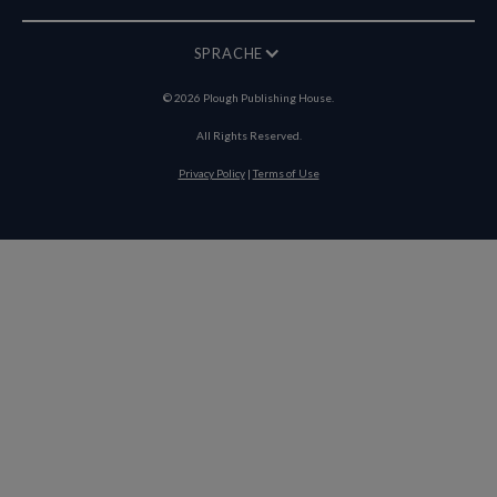
SPRACHE
©
2026
Plough Publishing House.
All Rights Reserved.
Privacy Policy
|
Terms of Use