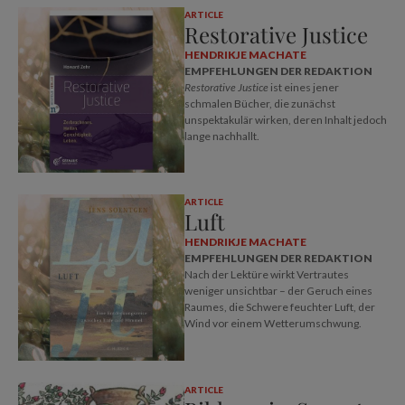
ARTICLE
Restorative Justice
HENDRIKJE MACHATE
EMPFEHLUNGEN DER REDAKTION
Restorative Justice
ist eines jener
schmalen Bücher, die zunächst
unspektakulär wirken, deren Inhalt jedoch
lange nachhallt.
ARTICLE
Luft
HENDRIKJE MACHATE
EMPFEHLUNGEN DER REDAKTION
Nach der Lektüre wirkt Vertrautes
weniger unsichtbar – der Geruch eines
Raumes, die Schwere feuchter Luft, der
Wind vor einem Wetterumschwung.
ARTICLE