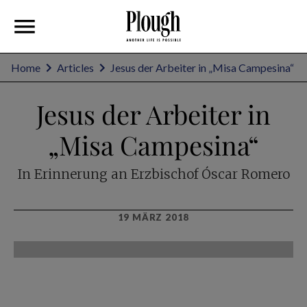
Home
Articles
Jesus der Arbeiter in „Misa Campesina“
Jesus der Arbeiter in
„Misa Campesina“
In Erinnerung an Erzbischof Óscar Romero
19 MÄRZ 2018