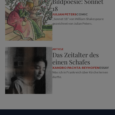
Bildpoesie: Sonnet
18
JULIAN PETERS
COMIC
„Sonnet 18“ von William Shakespeare
gezeichnet von Julian Peters.
ARTICLE
Das Zeitalter des
einen Schafes
XANDRO PACHTA-REYHOFEN
ESSAY
Was ich in Frankreich über Kirche lernen
durfte.