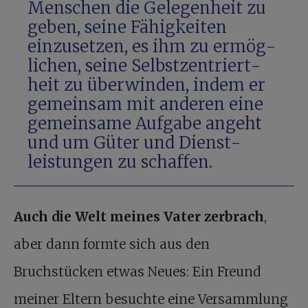
Men­schen die Ge­legen­heit zu
geben, seine Fähig­keiten
einzusetzen, es ihm zu er­mög­
li­chen, seine Selbst­zen­triert­
heit zu über­win­den, indem er
ge­mein­sam mit an­deren eine
ge­mein­same Auf­gabe an­geht
und um Güter und Dienst­
leistungen zu schaffen.
Auch die Welt meines Vater zerbrach
,
aber dann formte sich aus den
Bruchstücken etwas Neues: Ein Freund
meiner Eltern besuchte eine Versammlung