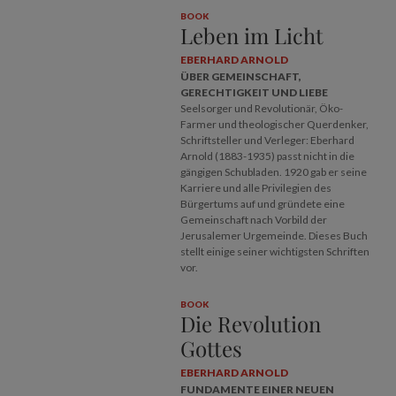
BOOK
Leben im Licht
EBERHARD ARNOLD
ÜBER GEMEINSCHAFT,
GERECHTIGKEIT UND LIEBE
Seelsorger und Revolutionär, Öko-
Farmer und theologischer Querdenker,
Schriftsteller und Verleger: Eberhard
Arnold (1883-1935) passt nicht in die
gängigen Schubladen. 1920 gab er seine
Karriere und alle Privilegien des
Bürgertums auf und gründete eine
Gemeinschaft nach Vorbild der
Jerusalemer Urgemeinde. Dieses Buch
stellt einige seiner wichtigsten Schriften
vor.
BOOK
Die Revolution
Gottes
EBERHARD ARNOLD
FUNDAMENTE EINER NEUEN