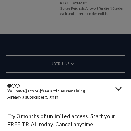
GESELLSCHAFT
Gottes Reich als Antwort für die Nöte der
Welt und die Fragen der Politik.
ÜBER UNS
MAGAZIN
You have
{{score}}
free articles remaining.
Already a subscriber?
Sign in
KONTAKT
SPRACHE
Try 3 months of unlimited access. Start your
FREE TRIAL today. Cancel anytime.
©
2026
Plough Publishing House.