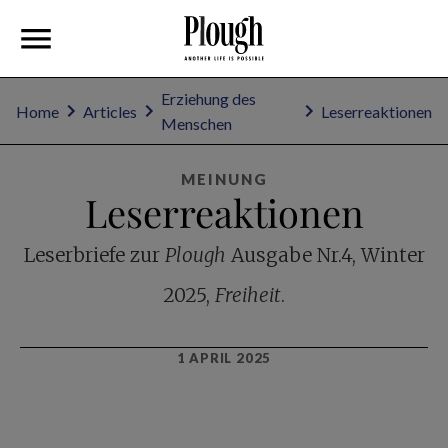
Erziehung des
Home
Articles
Leserreaktionen
Menschen
MEINUNG
Leserreaktionen
Leserbriefe zur
Plough
Ausgabe Nr.4, Winter
2025,
Freiheit
.
1 APRIL 2025