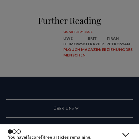
Further Reading
QUARTERLY ISSUE
UWE
BRIT
TIRAN
HEIMOWSKI
FRAZIER
PETROSYAN
PLOUGH MAGAZIN: ERZIEHUNG DES
MENSCHEN
ÜBER UNS
MAGAZIN
You have
{{score}}
free articles remaining.