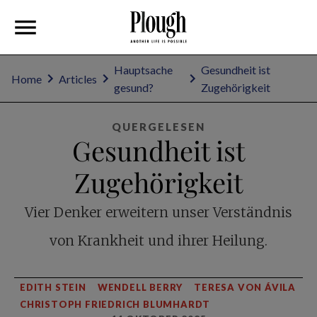
Hauptsache
Gesundheit ist
Home
Articles
gesund?
Zugehörigkeit
QUERGELESEN
Gesundheit ist
Zugehörigkeit
Vier Denker erweitern unser Verständnis
von Krankheit und ihrer Heilung.
EDITH STEIN
WENDELL BERRY
TERESA VON ÁVILA
CHRISTOPH FRIEDRICH BLUMHARDT