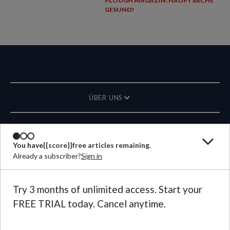
PLOUGH MAGAZIN: HAUPTSACHE
GESUND?
ÜBER UNS
MAGAZIN
You have
{{score}}
free articles remaining.
Already a subscriber?
Sign in
KONTAKT
SPRACHE
Try 3 months of unlimited access. Start your
FREE TRIAL today. Cancel anytime.
©
2026
Plough Publishing House.
All Rights Reserved.