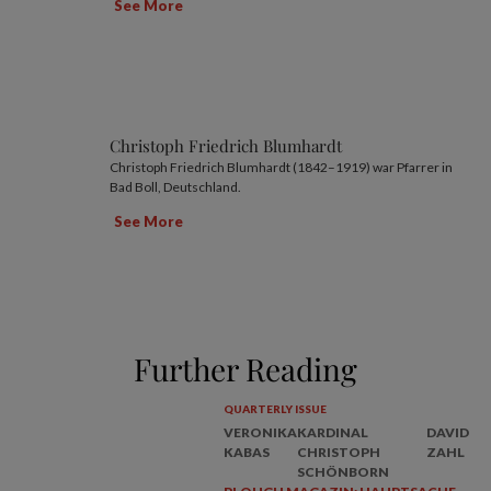
See More
Christoph Friedrich Blumhardt
Christoph Friedrich Blumhardt (1842–1919) war Pfarrer in
Bad Boll, Deutschland.
See More
Further Reading
QUARTERLY ISSUE
VERONIKA
KARDINAL
DAVID
KABAS
CHRISTOPH
ZAHL
SCHÖNBORN