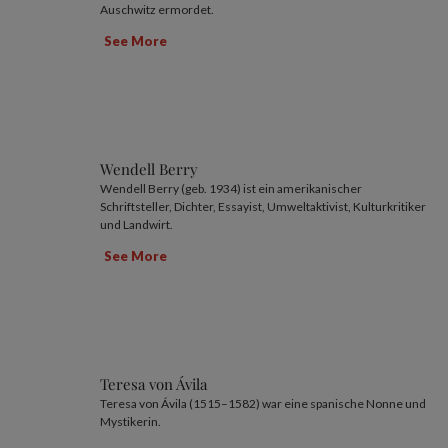
Auschwitz ermordet.
See More
Wendell Berry
Wendell Berry (geb. 1934) ist ein amerikanischer
Schriftsteller, Dichter, Essayist, Umweltaktivist, Kulturkritiker
und Landwirt.
See More
Teresa von Ávila
Teresa von Ávila (1515–1582) war eine spanische Nonne und
Mystikerin.