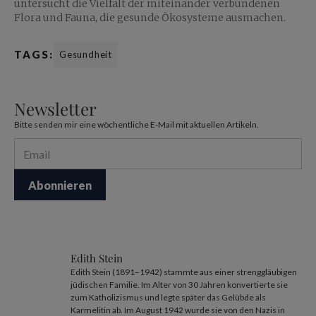
untersucht die Vielfalt der miteinander verbundenen
Flora und Fauna, die gesunde Ökosysteme ausmachen.
TAGS:
Gesundheit
Newsletter
Bitte senden mir eine wöchentliche E-Mail mit aktuellen Artikeln.
Edith Stein
Edith Stein (1891–1942) stammte aus einer strenggläubigen
jüdischen Familie. Im Alter von 30 Jahren konvertierte sie
zum Katholizismus und legte später das Gelübde als
Karmelitin ab. Im August 1942 wurde sie von den Nazis in