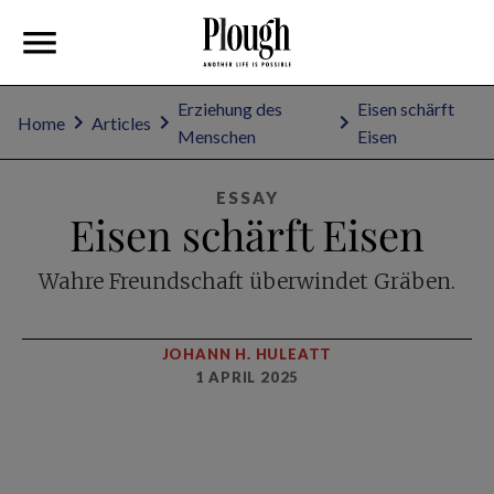
Erziehung des
Eisen schärft
Home
Articles
Menschen
Eisen
ESSAY
Eisen schärft Eisen
Wahre Freundschaft überwindet Gräben.
JOHANN H. HULEATT
1 APRIL 2025